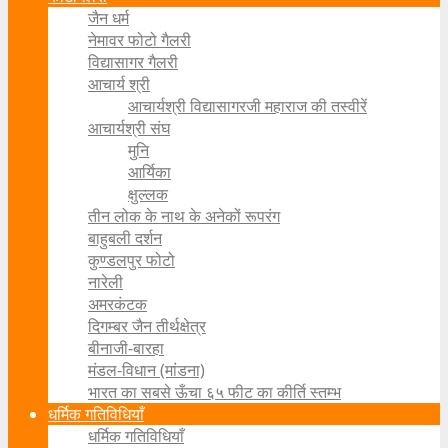
जैन धर्म
नेमावर फोटो गैलरी
विद्यासागर गैलरी
आचार्य श्री
आचार्यश्री विद्यासागरजी महाराज की तस्वीरें
आचार्यश्री संघ
मुनि
आर्यिका
क्षुल्लक
तीन लोक के नाथ के अनेकों रूपरंग
बाहुबली दर्शन
कुण्डलपुर फोटो
नारेली
अमरकंटक
दिगम्बर जैन तीर्थक्षेत्र
बीनाजी-बारहा
मंडल-विधान (मांडना)
भारत का सबसे ऊँचा ६५ फीट का कीर्ति स्तम्भ
धर्मिक गतिविधियाँ
धर्मिक गतिविधियाँ