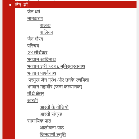
जैन धर्म
जैन धर्म
नामकरण
बालक
बालिका
जैन गौरव
परिचय
२४ तीर्थंकर
भगवान आदिनाथ
भगवान श्री १००८ मुनिसुव्रतनाथ
भगवान पार्श्वनाथ
प्रमुख जैन ग्रंथ और उनके रचयिता
भगवान महावीर (जन्म कल्याणक)
तीर्थ क्षेत्र
आरती
आरती के वीडियो
आरती संग्रह
सामायिक पाठ
आलोचना-पाठ
जिनवाणी स्तुति