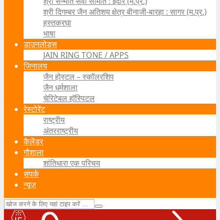
श्री सन्मति सेवा समिति : इंदौर (म.प्र.)
श्री दिगम्बर जैन अतिशय क्षेत्र बीनाजी-बारहा : सागर (म.प्र.)
हस्तकरघा
भाषा
डाउनलोड्स
JAIN RING TONE / APPS
जिनालय
जैन होस्टल – स्कॉलरशिप
जैन धर्मशाला
चेरिटेबल हॉस्पिटल
रेस्टोरेंट
राष्ट्रीय
अंतरराष्ट्रीय
कैलेंडर
गौशाला
शांतिधारा एक परिचय
संपर्क
न्यूज़