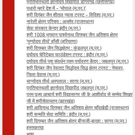
प्रतिभास्थली ज्ञानोदय विद्यापीठ डोंगरगढ़ (छत्तीसगढ़)
पधारो म्हारे देश में – ‘भोपाल (म.प्र.)’
श्री दिगंबर जैन शीतल न्यास ट्रस्ट – विदिशा (म.प्र.)
नारेली क्षेत्र परिचय : अजमेर (राजस्थान)
सेवा संस्कार केन्द्र इंदौर (म.प्र.)
श्री 1008 भगवान पार्श्वनाथ दिगम्बर जैन अतिशय क्षे‍त्र
‘पुण्योदय तीर्थ’ हाँसी (हरियाणा)
श्री दिगम्बर जैन सिद्धक्षेत्र : कुंडलपुर (म.प्र.)
दयोदय चेरिटेबल फाउंडेशन ट्रस्ट : इंदौर (म.प्र.)
दयोदय तीर्थ पशु संवर्धन एवम्‌ पर्यावरण केंद्र : जबलपुर (म.प्र.)
श्री दिगंबर जैन रेवातट सिद्धोदय सिद्ध क्षेत्र ट्रस्ट : नेमावर,
जिला देवास (म.प्र.)
भाग्योदय तीर्थ अस्पताल : सागर (म.प्र.)
प्रतिभास्थली ज्ञानोदय विद्यापीठ जबलपुर (म.प्र.)
परम पूज्य आचार्य श्री विद्यासागर जी के आशीर्वाद से सम्मेद शिखर
जी में श्रीसेवायतन (झारखंड)
श्री आदिनाथ दिगम्बर जैन अतिशय क्षेत्र चाँदखेडी (राजस्थान)
श्री सन्मति सेवा समिति : इंदौर (म.प्र.)
श्री दिगम्बर जैन अतिशय क्षेत्र बीनाजी-बारहा : सागर (म.प्र.)
हस्तकरघा
भाषा