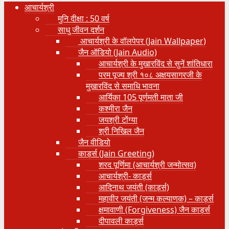
आचार्यश्री
मुनि दीक्षा : 50 वर्ष
साधु जीवन दर्शन
आचार्यश्री के वॉलपेपर (Jain Wallpaper)
जैन ऑडियो (Jain Audio)
आचार्यश्री के मुखारविंद से सुनें शांतिधारा
परम पूज्य श्री १०८ अक्षयसागरजी के
मुखारविंद से समाधि भावना
आर्यिका 105 पूर्णमती माता जी
कश्मीरा जैन
जयश्री टोंग्या
श्री निखिल जैन
जैन वीडियो
कार्ड्स (Jain Greeting)
शरद पूर्णिमा (आचार्यश्री जन्मोत्सव)
आचार्यश्री- कार्ड्स
आदिनाथ जयंती (कार्ड्स)
महावीर जयंती (जन्म कल्याणक) – कार्ड्स
क्षमावाणी (Forgiveness) जैन कार्ड्स
दीपावली कार्ड्स