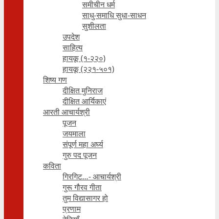
समीचीन धर्म
साधु-समाधि सुधा-साधन
सुशीलता
उपदेश
साहित्य
हायकू (१‍-२२०)
हायकू (२२१-५०१)
शिष्य गण
दीक्षित मुनिराज
दीक्षित आर्यिकाएं
आरती आचार्यश्री
पूजन
जयमाला
संपूर्ण महा अर्घ्य
गुरु पद पूजन
कविता
गिरगिट…- आचार्यश्री
गुरू गौरव गीता
तुम विद्यासागर हो
प्रणाम