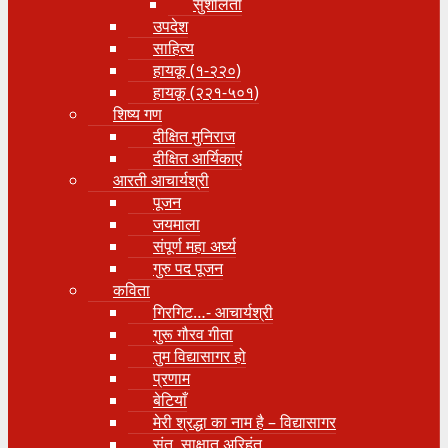
सुशीलता
उपदेश
साहित्य
हायकू (१‍-२२०)
हायकू (२२१-५०१)
शिष्य गण
दीक्षित मुनिराज
दीक्षित आर्यिकाएं
आरती आचार्यश्री
पूजन
जयमाला
संपूर्ण महा अर्घ्य
गुरु पद पूजन
कविता
गिरगिट…- आचार्यश्री
गुरू गौरव गीता
तुम विद्यासागर हो
प्रणाम
बेटियाँ
मेरी श्रद्धा का नाम है – विद्यासागर
संत, साक्षात् अरिहंत