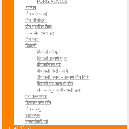
FORGIVENESS
आलेख
जैन पत्रिकाएँ
जैन चौघड़िया
जैन प्रतीक चिह्न
अन्य जैन वेबसाइट
जैन ध्वज
दिवाली
दिवाली की पूजा
दिवाली सम्पूर्ण पूजा
दीपमालिका पर्व
दीपावली कैसे मनायें
दीपावली पूजन – सम्पूर्ण जैन विधि
दिवाली पर जलाओ दीप
जैन धर्मानुसार दीपावली पूजन
पंच कल्याणक
दिगम्बर जैन मुनि
जैन वास्तु
रक्षाबन्धन
श्रुतपंचमी पर्व
फोटोगैलेरी