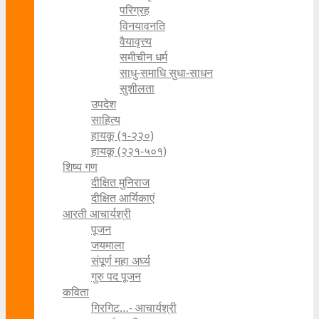
परिग्रह
विनयावनति
वैयावृत्त्य
समीचीन धर्म
साधु-समाधि सुधा-साधन
सुशीलता
उपदेश
साहित्य
हायकू (१‍-२२०)
हायकू (२२१-५०१)
शिष्य गण
दीक्षित मुनिराज
दीक्षित आर्यिकाएं
आरती आचार्यश्री
पूजन
जयमाला
संपूर्ण महा अर्घ्य
गुरु पद पूजन
कविता
गिरगिट…- आचार्यश्री