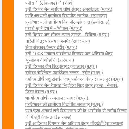
पपौराजी (टीकमगढ़) जैन तीर्थ
श्री दिगंबर जैन सर्वोदय तीर्थ क्षेत्र : अमरकंटक (म.प्र.)
प्रतिभास्थली ज्ञानोदय विद्यापीठ रामटेक (महाराष्ट्र)
प्रतिभास्थली ज्ञानोदय विद्यापीठ डोंगरगढ़ (छत्तीसगढ़)
पधारो म्हारे देश में – ‘भोपाल (म.प्र.)’
श्री दिगंबर जैन शीतल न्यास ट्रस्ट – विदिशा (म.प्र.)
नारेली क्षेत्र परिचय : अजमेर (राजस्थान)
सेवा संस्कार केन्द्र इंदौर (म.प्र.)
श्री 1008 भगवान पार्श्वनाथ दिगम्बर जैन अतिशय क्षे‍त्र
‘पुण्योदय तीर्थ’ हाँसी (हरियाणा)
श्री दिगम्बर जैन सिद्धक्षेत्र : कुंडलपुर (म.प्र.)
दयोदय चेरिटेबल फाउंडेशन ट्रस्ट : इंदौर (म.प्र.)
दयोदय तीर्थ पशु संवर्धन एवम्‌ पर्यावरण केंद्र : जबलपुर (म.प्र.)
श्री दिगंबर जैन रेवातट सिद्धोदय सिद्ध क्षेत्र ट्रस्ट : नेमावर,
जिला देवास (म.प्र.)
भाग्योदय तीर्थ अस्पताल : सागर (म.प्र.)
प्रतिभास्थली ज्ञानोदय विद्यापीठ जबलपुर (म.प्र.)
परम पूज्य आचार्य श्री विद्यासागर जी के आशीर्वाद से सम्मेद शिखर
जी में श्रीसेवायतन (झारखंड)
श्री आदिनाथ दिगम्बर जैन अतिशय क्षेत्र चाँदखेडी (राजस्थान)