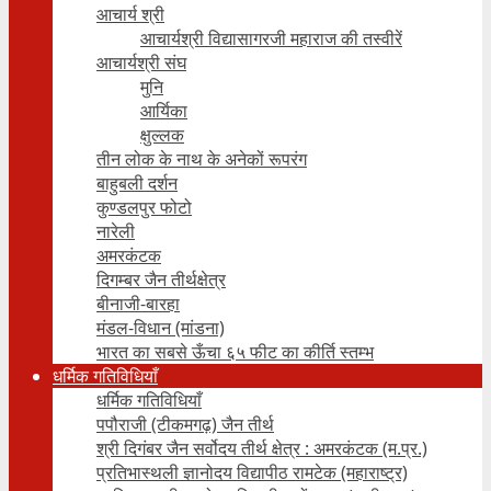
आचार्य श्री
आचार्यश्री विद्यासागरजी महाराज की तस्वीरें
आचार्यश्री संघ
मुनि
आर्यिका
क्षुल्लक
तीन लोक के नाथ के अनेकों रूपरंग
बाहुबली दर्शन
कुण्डलपुर फोटो
नारेली
अमरकंटक
दिगम्बर जैन तीर्थक्षेत्र
बीनाजी-बारहा
मंडल-विधान (मांडना)
भारत का सबसे ऊँचा ६५ फीट का कीर्ति स्तम्भ
धर्मिक गतिविधियाँ
धर्मिक गतिविधियाँ
पपौराजी (टीकमगढ़) जैन तीर्थ
श्री दिगंबर जैन सर्वोदय तीर्थ क्षेत्र : अमरकंटक (म.प्र.)
प्रतिभास्थली ज्ञानोदय विद्यापीठ रामटेक (महाराष्ट्र)