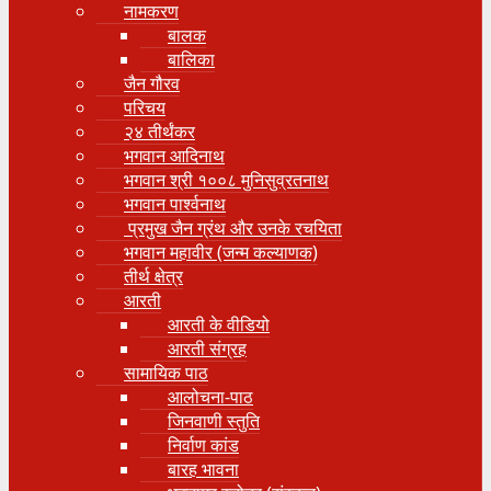
नामकरण
बालक
बालिका
जैन गौरव
परिचय
२४ तीर्थंकर
भगवान आदिनाथ
भगवान श्री १००८ मुनिसुव्रतनाथ
भगवान पार्श्वनाथ
प्रमुख जैन ग्रंथ और उनके रचयिता
भगवान महावीर (जन्म कल्याणक)
तीर्थ क्षेत्र
आरती
आरती के वीडियो
आरती संग्रह
सामायिक पाठ
आलोचना-पाठ
जिनवाणी स्तुति
निर्वाण कांड
बारह भावना