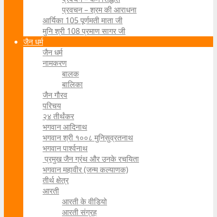
प्रवचन – श्रम की आराधना
आर्यिका 105 पूर्णमती माता जी
मुनि श्री 108 प्रमाण सागर जी
जैन धर्म
जैन धर्म
नामकरण
बालक
बालिका
जैन गौरव
परिचय
२४ तीर्थंकर
भगवान आदिनाथ
भगवान श्री १००८ मुनिसुव्रतनाथ
भगवान पार्श्वनाथ
प्रमुख जैन ग्रंथ और उनके रचयिता
भगवान महावीर (जन्म कल्याणक)
तीर्थ क्षेत्र
आरती
आरती के वीडियो
आरती संग्रह