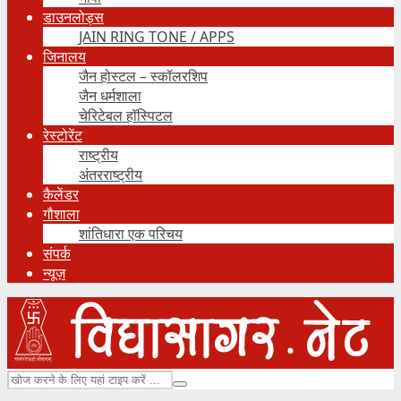
डाउनलोड्स
JAIN RING TONE / APPS
जिनालय
जैन होस्टल – स्कॉलरशिप
जैन धर्मशाला
चेरिटेबल हॉस्पिटल
रेस्टोरेंट
राष्ट्रीय
अंतरराष्ट्रीय
कैलेंडर
गौशाला
शांतिधारा एक परिचय
संपर्क
न्यूज़