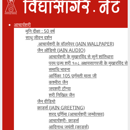
आचार्यश्री
मुनि दीक्षा : 50 वर्ष
साधु जीवन दर्शन
आचार्यश्री के वॉलपेपर (JAIN WALLPAPER)
जैन ऑडियो (JAIN AUDIO)
आचार्यश्री के मुखारविंद से सुनें शांतिधारा
परम पूज्य श्री १०८ अक्षयसागरजी के मुखारविंद से
समाधि भावना
आर्यिका 105 पूर्णमती माता जी
कश्मीरा जैन
जयश्री टोंग्या
श्री निखिल जैन
जैन वीडियो
कार्ड्स (JAIN GREETING)
शरद पूर्णिमा (आचार्यश्री जन्मोत्सव)
आचार्यश्री- कार्ड्स
आदिनाथ जयंती (कार्ड्स)