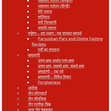
भक्तामर स्तोत्र (संस्कृत)
भक्तामर स्तोत्र (हिन्दी)
मेरी भावना
शांतिपाठ
श्री जिनवाणी
समाधि भावना
पर्युषण – दश लक्षण : एक शाश्वत महापर्व
Paryushan Parv and Divine Fasting
Recipes
पर्वों का सरताज
क्षमावाणी
उत्तम क्षमा अर्थात परम क्षमा
उत्तम क्षमा, सबको क्षमा, सबसे क्षमा
क्षमावाणी – एक पर्व
क्षमावाणी – विविध विचार
Forgiveness
आलेख
जैन पत्रिकाएँ
जैन चौघड़िया
जैन प्रतीक चिह्न
अन्य जैन वेबसाइट